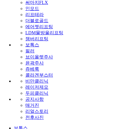
써마지FLX
인모드
리프테라
더블로골드
에어젯리프팅
LDM물방울리프팅
잼버리프팅
보톡스
필러
브이올렛주사
윤곽주사
쥬베룩
콜라겐부스터
비만클리닉
레이저제모
두피클리닉
공지사항
매거진
리얼스토리
전후사진
보톡스