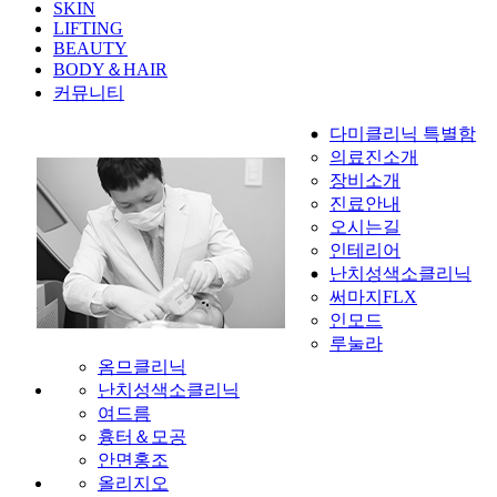
SKIN
LIFTING
BEAUTY
BODY＆HAIR
커뮤니티
다미클리닉 특별함
의료진소개
장비소개
진료안내
오시는길
인테리어
난치성색소클리닉
써마지FLX
인모드
루눌라
옴므클리닉
난치성색소클리닉
여드름
흉터＆모공
안면홍조
올리지오