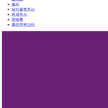
필러
브이올렛주사
윤곽주사
쥬베룩
콜라겐부스터