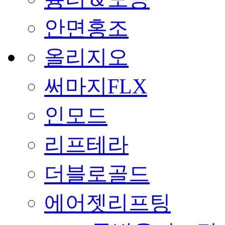
안면홍조
올리지오
써마지FLX
인모드
리프테라
더블로골드
에어젯리프팅