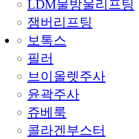
LDM물방울리프팅
잼버리프팅
보톡스
필러
브이올렛주사
윤곽주사
쥬베룩
콜라겐부스터