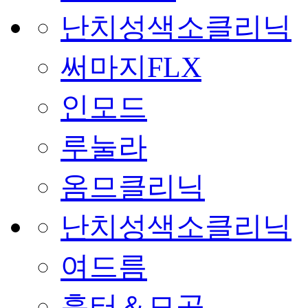
난치성색소클리닉
써마지FLX
인모드
루눌라
옴므클리닉
난치성색소클리닉
여드름
흉터＆모공